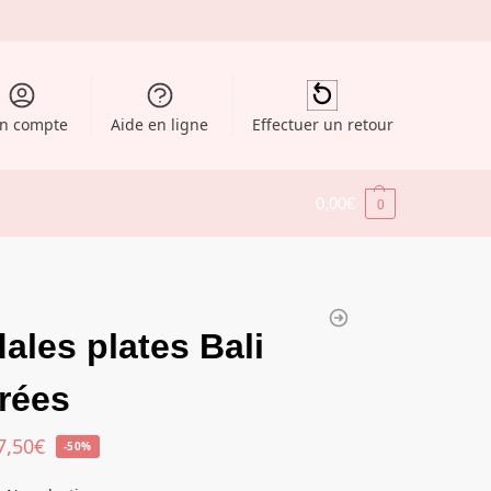
n compte
Aide en ligne
Effectuer un retour
0,00
€
0
ales plates Bali
rées
7,50
€
-50%