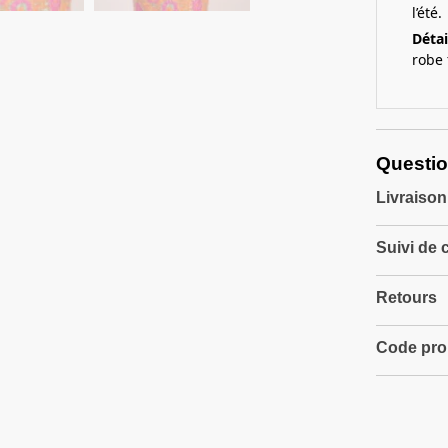
l’été.
Détai
robe 
Questio
Livraison
Suivi de
Retours
Code prom