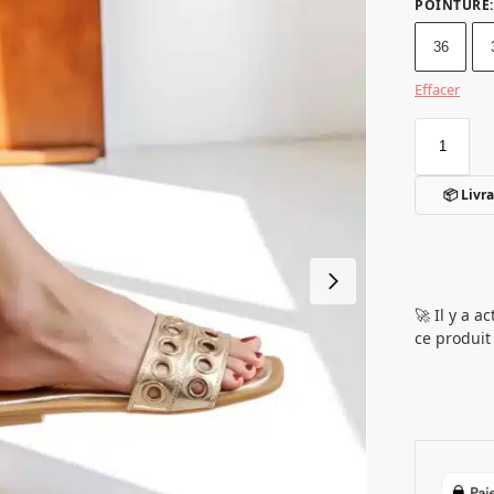
POINTURE
:
36
Effacer
📦 Livra
🚀 Il y a 
ce produit