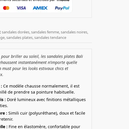
:
sandales dorées
,
sandales femme
,
sandales noires
,
age
,
sandales plates
,
sandales tendance
 pour briller au soleil, les sandales plates Bali
ehaussent instantanément n’importe quelle
n must pour les looks estivaux chics et
x.
 :
Ce modèle chausse normalement, il est
illé de prendre sa pointure habituelle.
is :
Doré lumineux avec finitions métalliques
ties.
re :
Simili cuir (polyuréthane), doux et facile
retenir.
le :
Fine en élastomère, confortable pour