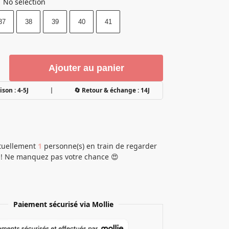
No selection
37
38
39
40
41
Ajouter au panier
ison : 4-5J
🔄 Retour & échange : 14J
actuellement
1
personne(s) en train de regarder
 ! Ne manquez pas votre chance 😍
Paiement sécurisé via Mollie