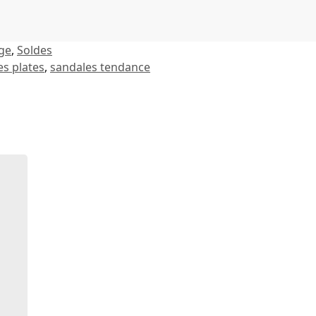
ge
,
Soldes
es plates
,
sandales tendance