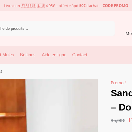
Livraison 🇫🇷🇧🇪 🇱🇺 4,95€ – offerte àpd
50€
d’achat –
CODE PROMO
Recherche
Mo
t Mules
Bottines
Aide en ligne
Contact
es
Promo !
Sand
– Do
1
35,00
€