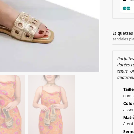
Étiquettes 
sandales pl
Parfaites
dorées r
tenue. U
audacieu
Taille
conse
Color
assor
Matiè
à ent
Semel