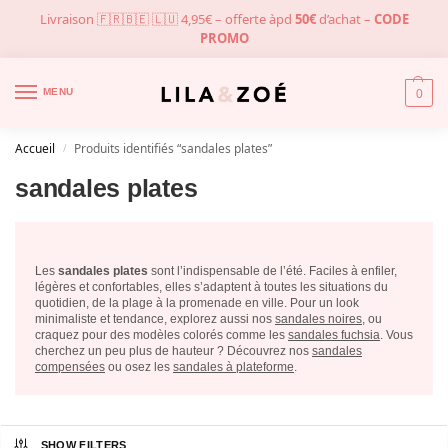
Livraison 🇫🇷🇧🇪 🇱🇺 4,95€ – offerte àpd
50€
d’achat –
CODE
PROMO
MENU
0
Accueil
Produits identifiés “sandales plates”
/
sandales plates
Les
sandales plates
sont l’indispensable de l’été. Faciles à enfiler,
légères et confortables, elles s’adaptent à toutes les situations du
quotidien, de la plage à la promenade en ville. Pour un look
minimaliste et tendance, explorez aussi nos
sandales noires
, ou
craquez pour des modèles colorés comme les
sandales fuchsia
. Vous
cherchez un peu plus de hauteur ? Découvrez nos
sandales
compensées
ou osez les
sandales à plateforme
.
SHOW FILTERS