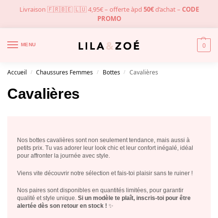
Livraison 🇫🇷🇧🇪 🇱🇺 4,95€ – offerte àpd
50€
d’achat –
CODE
PROMO
MENU
0
Accueil
Chaussures Femmes
Bottes
Cavalières
/
/
/
Cavalières
Nos bottes cavalières sont non seulement tendance, mais aussi à
petits prix. Tu vas adorer leur look chic et leur confort inégalé, idéal
pour affronter la journée avec style.
Viens vite découvrir notre sélection et fais-toi plaisir sans te ruiner !
Nos paires sont disponibles en quantités limitées, pour garantir
qualité et style unique.
Si un modèle te plaît, inscris-toi pour être
alertée dès son retour en stock !
✨